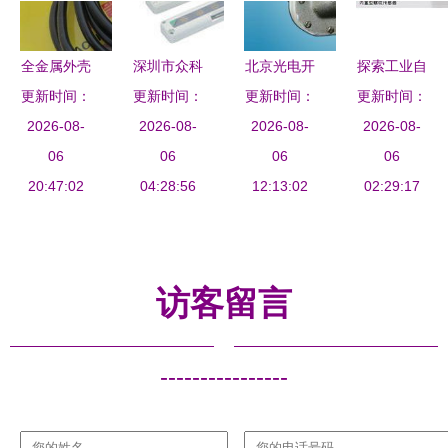
析
全金属外壳
深圳市众科
北京光电开
探索工业自
对射光电传
更新时间：
工业器材光
更新时间：
关与传感器
更新时间：
更新时间：
动化核心
感器发射端
2026-08-
电传感器产
2026-08-
价格、批发
2026-08-
基恩士光电
2026-08-
SM30SRL
06
品列表与选
06
供应及谷瀑
06
传感器的卓
06
20:47:02
邦纳
04:28:56
型指南
环保应用
12:13:02
越性能与应
02:29:17
BANNER
用前景
坚固耐用的
工业检测利
访客留言
器
----------------