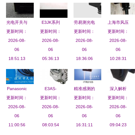
光电开关与
E3JK系列
劳易测光电
上海市风压
光电传感器
更新时间：
光电开关传
更新时间：
更新时间：
传感器 精
传感器批发
更新时间：
技术原理与
2026-08-
感器 长距
2026-08-
准感知，赋
2026-08-
与供应 优
2026-08-
应用场景深
06
离检测新突
06
能工业自动
06
选厂家与光
06
18:51:13
度解析
破，对射型
05:36:13
18:36:06
化
电传感器技
10:28:31
40米与回归
术解析
反射型应用
全解析
Panasonic
E3AS-
精准感测的
深入解析
更新时间：
日本松下
更新时间：
HL500MT
更新时间：
未来
XUB2APANM1
更新时间：
PM-L44光
2026-08-
M3 光电传
2026-08-
EL150 8直
2026-08-
光电传感器
2026-08-
电传感器
06
感器 高精
06
射型光电传
06
技术特性和
06
精准检测的
11:00:56
度检测的革
08:03:54
感器技术与
16:31:11
应用价值
09:04:23
可靠之选
新之选
厂商深度解