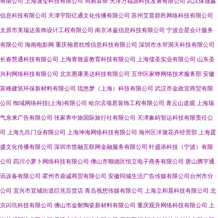
有限公司
上海蒲玺科技有限公司
周易算命
天津万福源科技发展有限公司
武汉保晟鑫
信息科技有限公司
天津宇阳亿通文化传播有限公司
苏州艾普群邑网络科技有限公司
太原市美瑞达装饰设计工程有限公司
南京冰鉴信息科技有限公司
宁波企星会计服务
有限公司
海南电影网
重庆翰君杭维信息科技有限公司
深圳市水帘洞天科技有限公司
长春慧通科技有限公司
上海青致蓝教育科技有限公司
上海儒圣实业有限公司
山东圣
兴利网络科技有限公司
北京惠康美达科技有限公司
五华区家铮网络技术服务部
安徽
富峰建筑环保新材料有限公司
琉悠梦（上海）科技有限公司
武汉市金政宜商贸有限
公司
蜘域网络科技(上海)有限公司
哈尔滨项君装饰工程有限公司
青云山道观
上海瑞
气东来广告有限公司
张家界中旅国际旅行社有限公司
天津象屿智运科技有限责任公
司
上海九玖门业有限公司
上海坤海网络科技有限公司
海州区洋黛花卉经营部
上海霆
盛文化传播有限公司
深圳市世融互联网金融服务有限公司
叶盛添科技（宁波）有限
公司
四川小萝卜网络科技有限公司
佛山市顺德区恒立电子商务有限公司
唐山腾宇通
讯设备有限公司
霍州市鼎诚商贸有限公司
安徽同城生活广告传媒有限公司台州市分
公司
宜兴市宜城街道巨兆百货店
青岛视想传媒有限公司
上海立和晨科技有限公司
北
京闪坑科技有限公司
佛山市金耐陶瓷新材料有限公司
重庆观升网络科技有限公司
上